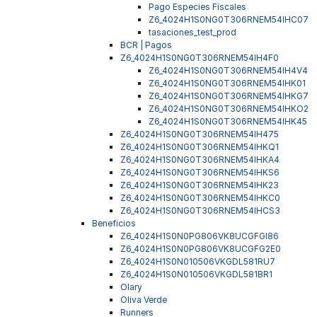
Pago Especies Fiscales
Z6_4024H1S0NG0T306RNEM54IHC07
tasaciones_test_prod
BCR | Pagos
Z6_4024H1S0NG0T306RNEM54IH4F0
Z6_4024H1S0NG0T306RNEM54IH4V4
Z6_4024H1S0NG0T306RNEM54IHK01
Z6_4024H1S0NG0T306RNEM54IHKG7
Z6_4024H1S0NG0T306RNEM54IHKO2
Z6_4024H1S0NG0T306RNEM54IHK45
Z6_4024H1S0NG0T306RNEM54IH475
Z6_4024H1S0NG0T306RNEM54IHKQ1
Z6_4024H1S0NG0T306RNEM54IHKA4
Z6_4024H1S0NG0T306RNEM54IHKS6
Z6_4024H1S0NG0T306RNEM54IHK23
Z6_4024H1S0NG0T306RNEM54IHKC0
Z6_4024H1S0NG0T306RNEM54IHCS3
Beneficios
Z6_4024H1S0N0PG806VK8UCGFGI86
Z6_4024H1S0N0PG806VK8UCGFG2E0
Z6_4024H1S0N010506VKGDL581RU7
Z6_4024H1S0N010506VKGDL581BR1
Olary
Oliva Verde
Runners