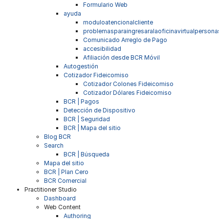
Formulario Web
ayuda
moduloatencionalcliente
problemasparaingresaralaoficinavirtualpersona
Comunicado Arreglo de Pago
accesibilidad
Afiliación desde BCR Móvil
Autogestión
Cotizador Fideicomiso
Cotizador Colones Fideicomiso
Cotizador Dólares Fideicomiso
BCR | Pagos
Detección de Dispositivo
BCR | Seguridad
BCR | Mapa del sitio
Blog BCR
Search
BCR | Búsqueda
Mapa del sitio
BCR | Plan Cero
BCR Comercial
Practitioner Studio
Dashboard
Web Content
Authoring