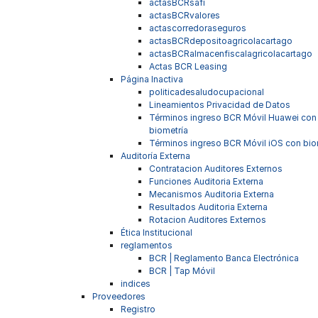
actasBCRsafi
actasBCRvalores
actascorredoraseguros
actasBCRdepositoagricolacartago
actasBCRalmacenfiscalagricolacartago
Actas BCR Leasing
Página Inactiva
politicadesaludocupacional
Lineamientos Privacidad de Datos
Términos ingreso BCR Móvil Huawei con
biometría
Términos ingreso BCR Móvil iOS con bio
Auditoría Externa
Contratacion Auditores Externos
Funciones Auditoria Externa
Mecanismos Auditoria Externa
Resultados Auditoria Externa
Rotacion Auditores Externos
Ética Institucional
reglamentos
BCR | Reglamento Banca Electrónica
BCR | Tap Móvil
indices
Proveedores
Registro