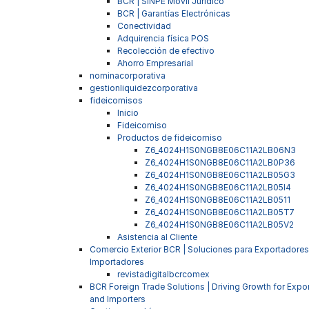
BCR | SINPE Móvil Jurídico
BCR | Garantías Electrónicas
Conectividad
Adquirencia física POS
Recolección de efectivo
Ahorro Empresarial
nominacorporativa
gestionliquidezcorporativa
fideicomisos
Inicio
Fideicomiso
Productos de fideicomiso
Z6_4024H1S0NGB8E06C11A2LB06N3
Z6_4024H1S0NGB8E06C11A2LB0P36
Z6_4024H1S0NGB8E06C11A2LB05G3
Z6_4024H1S0NGB8E06C11A2LB05I4
Z6_4024H1S0NGB8E06C11A2LB0511
Z6_4024H1S0NGB8E06C11A2LB05T7
Z6_4024H1S0NGB8E06C11A2LB05V2
Asistencia al Cliente
Comercio Exterior BCR | Soluciones para Exportadores
Importadores
revistadigitalbcrcomex
BCR Foreign Trade Solutions | Driving Growth for Expo
and Importers