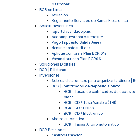
Gastrobar
BCR en Línea
Afiliación
Reglamento Servicios de Banca Electrónica
SolicitudesenLinea
reportelasalidadelpais
pagoimpuestosalidaterrestre
Pago Impuesto Salida Aérea
denunciaanteauditoria
Aplique compra a Plan BCR 0%
Vacunatour con Plan BCR0%
Soluciones Digitales
BCR | Billeteras
Inversiones
Sobres electrónicos para organizar tu dinero | 
BCR | Certificados de depósito a plazo
BCR | Tasas de certificados de depósito
plazo
BCR | CDP Tasa Variable (TRI)
BCR | CDP Físico
BCR | CDP Electrónico
Ahorro automatico
BCR | Tasas Ahorro automático
BCR Pensiones
centrodeatencion_