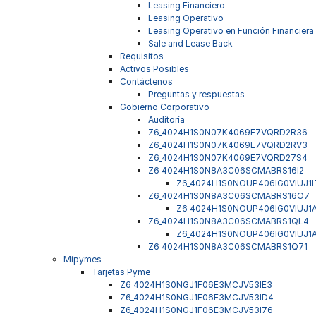
Leasing Financiero
Leasing Operativo
Leasing Operativo en Función Financiera
Sale and Lease Back
Requisitos
Activos Posibles
Contáctenos
Preguntas y respuestas
Gobierno Corporativo
Auditoría
Z6_4024H1S0N07K4069E7VQRD2R36
Z6_4024H1S0N07K4069E7VQRD2RV3
Z6_4024H1S0N07K4069E7VQRD27S4
Z6_4024H1S0N8A3C06SCMABRS16I2
Z6_4024H1S0NOUP406IG0VIUJ1I
Z6_4024H1S0N8A3C06SCMABRS16O7
Z6_4024H1S0NOUP406IG0VIUJ1
Z6_4024H1S0N8A3C06SCMABRS1QL4
Z6_4024H1S0NOUP406IG0VIUJ1
Z6_4024H1S0N8A3C06SCMABRS1Q71
Mipymes
Tarjetas Pyme
Z6_4024H1S0NGJ1F06E3MCJV53IE3
Z6_4024H1S0NGJ1F06E3MCJV53ID4
Z6_4024H1S0NGJ1F06E3MCJV53I76