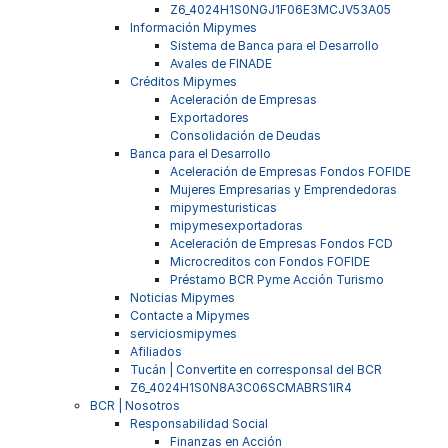
Z6_4024H1S0NGJ1F06E3MCJV53A05
Información Mipymes
Sistema de Banca para el Desarrollo
Avales de FINADE
Créditos Mipymes
Aceleración de Empresas
Exportadores
Consolidación de Deudas
Banca para el Desarrollo
Aceleración de Empresas Fondos FOFIDE
Mujeres Empresarias y Emprendedoras
mipymesturisticas
mipymesexportadoras
Aceleración de Empresas Fondos FCD
Microcreditos con Fondos FOFIDE
Préstamo BCR Pyme Acción Turismo
Noticias Mipymes
Contacte a Mipymes
serviciosmipymes
Afiliados
Tucán | Convertite en corresponsal del BCR
Z6_4024H1S0N8A3C06SCMABRS1IR4
BCR | Nosotros
Responsabilidad Social
Finanzas en Acción