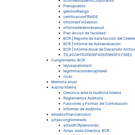
informeGobiernoCorporativo
Presupuesto
gestionRiesgo
certificacionFINADE
informesFinGestion
informedelaboresanual
Plan de uso de facilidad
BCR | Reporte de Satisfacción del Client
BCR | Informe de Autoevaluación
BCR | Informe Anual de Desarrollo Archivi
Z6_4024H1S0NG6P406GNNSPG736E2
Cumplimiento-BCR
leyusapatriotact
legimimaciondecapitales
cicac
Memoria anual
Autoría Interna
Denuncia ante la Auditoría Interna
Reglamentos Auditoría
Funciones y Formas de Contratación
Informes de Auditoría
estadosfinancierosbcr
actasconglomerado
actasBCRpensiones
Actas Junta Directiva: BCR