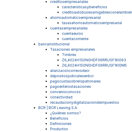
creditosempresariales
caracteristicasybeneficios
creditoautobusesamigablesconelambien
ahorroautomaticoempresarial
tasasahorroautomaticoempresarial
cuentasempresariales
cuentaeuros
cuentacorriente
bancainstitucional
Tasaciones empresariales
Timbres
Z6_4024H1S0N0HDF06RRUSF1KI063
Z6_4024H1S0N0HDF06RRUSF1KI0M5
alianzaconcorreosdecr
depositosjudicialesenbcr
pagocuotasobreropatronales
pagoenterostasaciones
convenioconccss
conectividad
recaudacionydigitalizaciondeimpuestos
BCR | BCR Leasing S.A.
¿Quiénes somos?
Beneficios
Definiciones
Productos