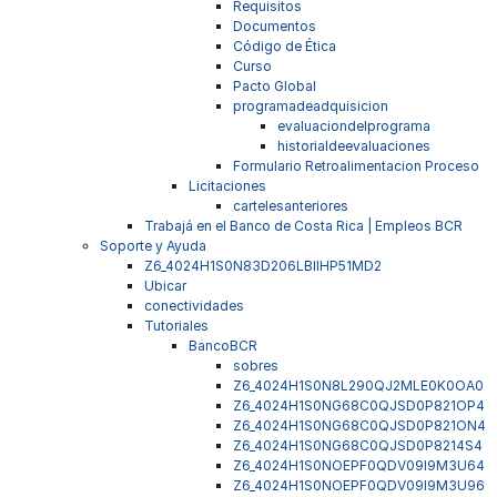
Requisitos
Documentos
Código de Ética
Curso
Pacto Global
programadeadquisicion
evaluaciondelprograma
historialdeevaluaciones
Formulario Retroalimentacion Proceso
Licitaciones
cartelesanteriores
Trabajá en el Banco de Costa Rica | Empleos BCR
Soporte y Ayuda
Z6_4024H1S0N83D206LBIIHP51MD2
Ubicar
conectividades
Tutoriales
BancoBCR
sobres
Z6_4024H1S0N8L290QJ2MLE0K0OA0
Z6_4024H1S0NG68C0QJSD0P821OP4
Z6_4024H1S0NG68C0QJSD0P821ON4
Z6_4024H1S0NG68C0QJSD0P8214S4
Z6_4024H1S0NOEPF0QDV09I9M3U64
Z6_4024H1S0NOEPF0QDV09I9M3U96