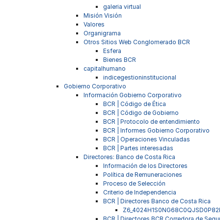
galeria virtual
Misión Visión
Valores
Organigrama
Otros Sitios Web Conglomerado BCR
Esfera
Bienes BCR
capitalhumano
indicegestioninstitucional
Gobierno Corporativo
Información Gobierno Corporativo
BCR | Código de Ética
BCR | Código de Gobierno
BCR | Protocolo de entendimiento
BCR | Informes Gobierno Corporativo
BCR | Operaciones Vinculadas
BCR | Partes interesadas
Directores: Banco de Costa Rica
Información de los Directores
Política de Remuneraciones
Proceso de Selección
Criterio de Independencia
BCR | Directores Banco de Costa Rica
Z6_4024H1S0NG68C0QJSD0P82
BCR | Directores BCR Corredora de Segu