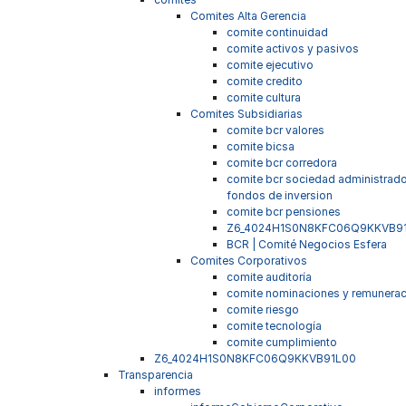
Comites Alta Gerencia
comite continuidad
comite activos y pasivos
comite ejecutivo
comite credito
comite cultura
Comites Subsidiarias
comite bcr valores
comite bicsa
comite bcr corredora
comite bcr sociedad administrad
fondos de inversion
comite bcr pensiones
Z6_4024H1S0N8KFC06Q9KKVB9
BCR | Comité Negocios Esfera
Comites Corporativos
comite auditoría
comite nominaciones y remunera
comite riesgo
comite tecnología
comite cumplimiento
Z6_4024H1S0N8KFC06Q9KKVB91L00
Transparencia
informes