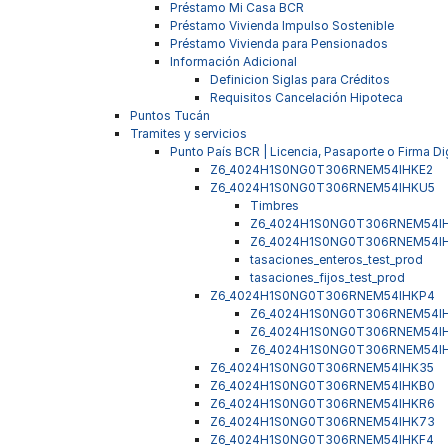
Préstamo Mi Casa BCR
Préstamo Vivienda Impulso Sostenible
Préstamo Vivienda para Pensionados
Información Adicional
Definicion Siglas para Créditos
Requisitos Cancelación Hipoteca
Puntos Tucán
Tramites y servicios
Punto País BCR | Licencia, Pasaporte o Firma Dig
Z6_4024H1S0NG0T306RNEM54IHKE2
Z6_4024H1S0NG0T306RNEM54IHKU5
Timbres
Z6_4024H1S0NG0T306RNEM54I
Z6_4024H1S0NG0T306RNEM54I
tasaciones_enteros_test_prod
tasaciones_fijos_test_prod
Z6_4024H1S0NG0T306RNEM54IHKP4
Z6_4024H1S0NG0T306RNEM54I
Z6_4024H1S0NG0T306RNEM54I
Z6_4024H1S0NG0T306RNEM54I
Z6_4024H1S0NG0T306RNEM54IHK35
Z6_4024H1S0NG0T306RNEM54IHKB0
Z6_4024H1S0NG0T306RNEM54IHKR6
Z6_4024H1S0NG0T306RNEM54IHK73
Z6_4024H1S0NG0T306RNEM54IHKF4