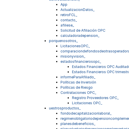
App
ActualizacionDatos_
retiroFCL_
contacto_
afiliese_
Solicitud de Afiliación OPC
calculadoradepension_
porquenosotros_
LicitacionesOPC_
comparaciondefondosdeotrasoperador
misionyvision_
estadosfinancierosopc_
Estados Financieros OPC Audita
Estados Financieros OPC trimestr
informeParaAfiliado_
Políticas de Inversión
Políticas de Riesgo
Contrataciones OPC_
Registro Proveedores OPC_
Licitaciones OPC_
uestrosproductos_
fondodecapitalizacionlaboral_
regimenobligatoriodepensioncomplemen
planesdebeneficios_
planvoluntariodepensioncomplementaria