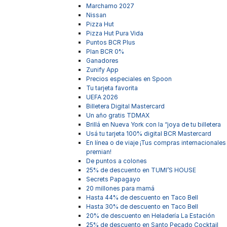
Marchamo 2027
Nissan
Pizza Hut
Pizza Hut Pura Vida
Puntos BCR Plus
Plan BCR 0%
Ganadores
Zunify App
Precios especiales en Spoon
Tu tarjeta favorita
UEFA 2026
Billetera Digital Mastercard
Un año gratis TDMAX
Brillá en Nueva York con la “joya de tu billetera
Usá tu tarjeta 100% digital BCR Mastercard
En línea o de viaje ¡Tus compras internacionales
premian!
De puntos a colones
25% de descuento en TUMI’S HOUSE
Secrets Papagayo
20 millones para mamá
Hasta 44% de descuento en Taco Bell
Hasta 30% de descuento en Taco Bell
20% de descuento en Heladería La Estación
25% de descuento en Santo Pecado Cocktail