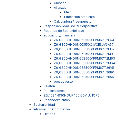
Glosario
Alianzas
Meic
Educación Ambiental
Calculadora Presupuesto
Responsabilidad Social Corporativa
Reportes de Sostenibilidad
educacion_financiera
Z6_G80GHHO0NG5B50Q1FPM67T2EG4
Z6_G80GHHO0NOD550Q1VCESJV3A57
Z6_G80GHHO0NG5B50Q1FPM67T2M52
Z6_G80GHHO0NG5B50Q1FPM67T2MR1
Z6_G80GHHO0NG5B50Q1FPM67T2M63
Z6_G80GHHO0NG5B50Q1FPM67T2MS4
Z6_G80GHHO0NG5B50Q1FPM67T26V5
Z6_G80GHHO0NG5B50Q1FPM67T26B0
Z6_G80GHHO0NG5B50Q1FPM67T2656
presupuesto
Teletón
Publicaciones
Z6_4024H1S0NOUP406IG0VIUJ1O76
Reconocimientos
Sostenibilidad
Información Corporativa
Historia