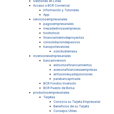
Gestiones en Línea
Acceso a BCR Comercial
Información y Tutoriales
App
serviciosempresariales
pagosempresariales
mesadedivisasempresas
hosttohost
financiamientodeproyectos
consolidaciondepasivos
transportevalores
solicitudremesa
inversionesempresariales
bancainversion
estructurafinanciamientos
asesoriafinancieraaempresas
enfusionesyadquisiciones
parabancaprivada
BCR Fondos Inversión
BCR Puesto de Bolsa
productosempresariales
Tarjetas
Conozca su Tarjeta Empresarial
Beneficios de su Tarjeta
Consejos Útiles