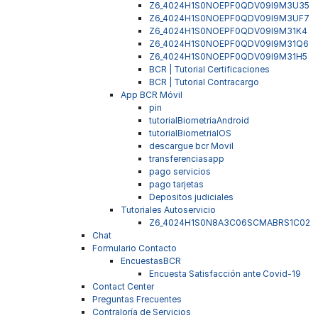
Z6_4024H1S0NOEPF0QDV09I9M3U35
Z6_4024H1S0NOEPF0QDV09I9M3UF7
Z6_4024H1S0NOEPF0QDV09I9M31K4
Z6_4024H1S0NOEPF0QDV09I9M31Q6
Z6_4024H1S0NOEPF0QDV09I9M31H5
BCR | Tutorial Certificaciones
BCR | Tutorial Contracargo
App BCR Móvil
pin
tutorialBiometriaAndroid
tutorialBiometriaIOS
descargue bcr Movil
transferenciasapp
pago servicios
pago tarjetas
Depositos judiciales
Tutoriales Autoservicio
Z6_4024H1S0N8A3C06SCMABRS1C02
Chat
Formulario Contacto
EncuestasBCR
Encuesta Satisfacción ante Covid-19
Contact Center
Preguntas Frecuentes
Contraloría de Servicios