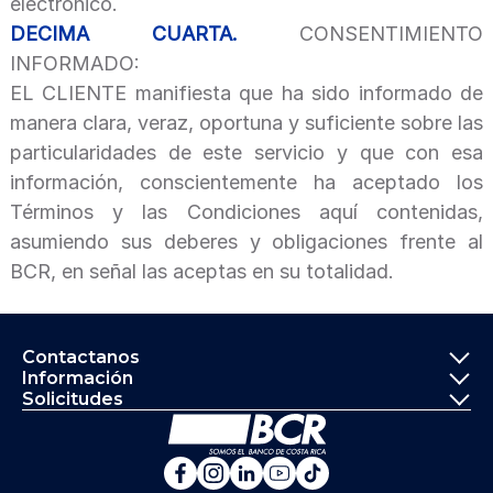
electrónico.
DECIMA CUARTA.
CONSENTIMIENTO
INFORMADO:
EL CLIENTE manifiesta que ha sido informado de
manera clara, veraz, oportuna y suficiente sobre las
particularidades de este servicio y que con esa
información, conscientemente ha aceptado los
Términos y las Condiciones aquí contenidas,
asumiendo sus deberes y obligaciones frente al
BCR, en señal las aceptas en su totalidad.
Informació
Contactanos
Información
Solicitudes
Ir a la página principal del Banco de 
Banco de Costa Rica en Fa
Banco de Costa Rica en 
Banco de Costa Rica 
Banco de Costa Ri
Banco de Costa 