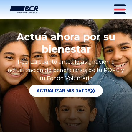
Actuá ahora por su
bienestar
Realizá cuanto antes la asignación o
actualización de beneficiarios de tu ROPC y
tu Fondo Voluntario
ACTUALIZAR MIS DATOS