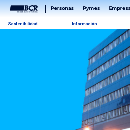
Personas
Pymes
Empres
Cuentas
Tarjetas
Sostenibilidad
Información
Tarjetas
Préstam
Préstamos
Banca
Desarrol
Puntos
Tucán
Solucion
De
Pago
Servicios
Tucán
Inversiones
Beneficios