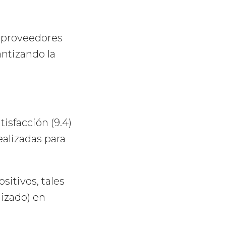
r proveedores
antizando la
isfacción (9.4)
alizadas para
itivos, tales
lizado) en