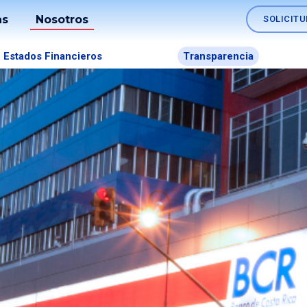
as
Nosotros
SOLICITU
Soluciones
Estados Financieros
Transparencia
os
Nómina
Fideicomisos
lo
Comercio
es
Exterior
Tesorerías
Empresariales
Canales
SINPE
Móvil