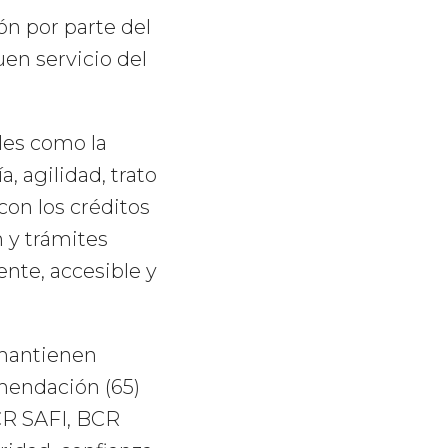
n por parte del
uen servicio del
les como la
, agilidad, trato
on los créditos
 y trámites
nte, accesible y
 mantienen
omendación (65)
CR SAFI, BCR