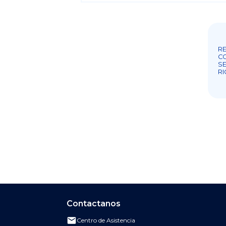
RE
C
SE
RI
Contactanos
Centro de Asistencia
Enviar correo al Centro de Asistencia de