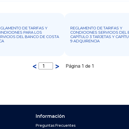
Inversiones
GLAMENTO DE TARIFAS Y
REGLAMENTO DE TARIFAS Y
ONDICIONES PARA LOS
CONDICIONES SERVICIOS DEL 
RVICIOS DEL BANCO DE COSTA
CAPÍTULO 3 TARJETAS Y CAPÍT
CA
9 ADQUIRENCIA
<
>
Página 1 de 1
Informació
Información
Preguntas Frecuentes
l Banco de Costa Rica