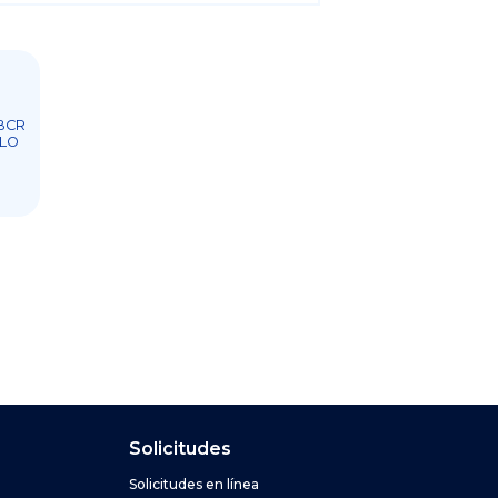
BCR
ULO
n y navegación del 
Solicitudes
PAGOS
Solicitudes en línea