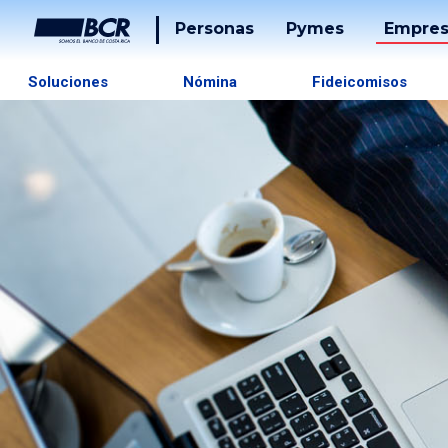
Personas
Pymes
Empres
Cuentas
Tarjetas
Soluciones
Nómina
Fideicomisos
Tarjetas
Préstam
Préstamos
Banca
Desarrol
Puntos
Tucán
Solucion
De
Pago
Servicios
Tucán
Inversiones
Beneficios