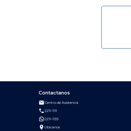
Contactanos
Centro de Asistencia
Enviar correo al Centro de Asistencia de
2211-1111
Llamar al Banco de Costa Rica al 2211-1111
2211-1135
Escribir por WhatsApp al Banco de Costa Rica a
Ubicanos
Buscar oficinas, cajeros y puntos de atención