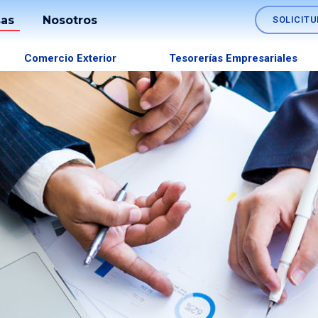
as
Nosotros
SOLICITU
Sostenibilidad
Comercio Exterior
Tesorerías Empresariales
os
Información
Estados
lo
Financieros
es
Transparencia
Memoria
Anual
Gobierno
Corporativo