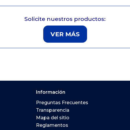
Solicite nuestros productos:
VER MÁS
Informació
Información
Preguntas Frecuentes
l Banco de Costa Rica
Transparencia
Mapa del sitio
l 2211-1135, abre en una nueva ventana
Reglamentos
 del Banco de Costa Rica