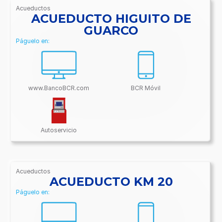
Acueductos
/BancoBCR-
ACUEDUCTO HIGUITO DE
Contenido/Conectividades/Acueductos
GUARCO
Páguelo en:
www.BancoBCR.com
BCR Móvil
Autoservicio
Acueductos
/BancoBCR-
ACUEDUCTO KM 20
Contenido/Conectividades/Acueductos
Páguelo en: