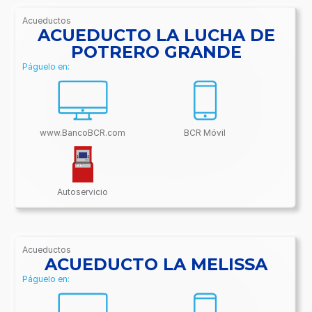
Acueductos
/BancoBCR-
ACUEDUCTO LA LUCHA DE
Contenido/Conectividades/Acueductos
POTRERO GRANDE
Páguelo en:
www.BancoBCR.com
BCR Móvil
Autoservicio
Acueductos
/BancoBCR-
ACUEDUCTO LA MELISSA
Contenido/Conectividades/Acueductos
Páguelo en: