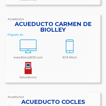
Acueductos
/BancoBCR-
ACUEDUCTO CARMEN DE
Contenido/Conectividades/Acueductos
BIOLLEY
Páguelo en:
www.BancoBCR.com
BCR Móvil
Autoservicio
Acueductos
/BancoBCR-
ACUEDUCTO COCLES
Contenido/Conectividades/Acueductos