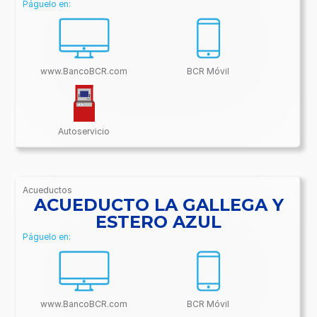
Páguelo en:
www.BancoBCR.com
BCR Móvil
Autoservicio
Acueductos
/BancoBCR-
ACUEDUCTO LA GALLEGA Y
Contenido/Conectividades/Acueductos
ESTERO AZUL
Páguelo en:
www.BancoBCR.com
BCR Móvil