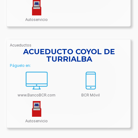
Autoservicio
Acueductos
/BancoBCR-
ACUEDUCTO COYOL DE
Contenido/Conectividades/Acueductos
TURRIALBA
Páguelo en:
www.BancoBCR.com
BCR Móvil
Autoservicio