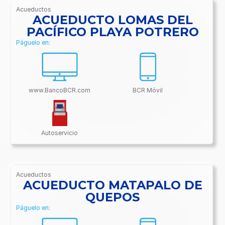
Acueductos
/BancoBCR-
ACUEDUCTO LOMAS DEL
Contenido/Conectividades/Acueductos
PACÍFICO PLAYA POTRERO
Páguelo en:
www.BancoBCR.com
BCR Móvil
Autoservicio
Acueductos
/BancoBCR-
ACUEDUCTO MATAPALO DE
Contenido/Conectividades/Acueductos
QUEPOS
Páguelo en: