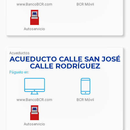
www.BancoBCR.com
BCR Móvil
Autoservicio
Acueductos
/BancoBCR-
ACUEDUCTO CALLE SAN JOSÉ
Contenido/Conectividades/Acueductos
CALLE RODRÍGUEZ
Páguelo en:
www.BancoBCR.com
BCR Móvil
Autoservicio