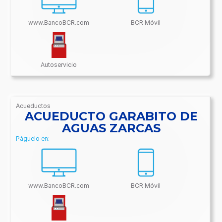
www.BancoBCR.com
BCR Móvil
Autoservicio
Acueductos
/BancoBCR-
ACUEDUCTO GARABITO DE
Contenido/Conectividades/Acueductos
AGUAS ZARCAS
Páguelo en:
www.BancoBCR.com
BCR Móvil