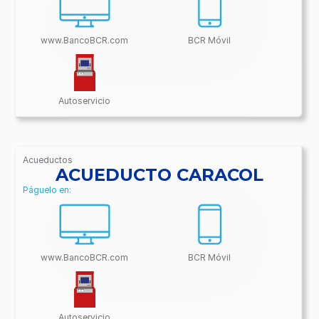
www.BancoBCR.com
BCR Móvil
Autoservicio
Acueductos
/BancoBCR-
ACUEDUCTO CARACOL
Contenido/Conectividades/Acueductos
Páguelo en:
www.BancoBCR.com
BCR Móvil
Autoservicio