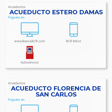
Acueductos
/BancoBCR-
ACUEDUCTO ESTERO DAMAS
Contenido/Conectividades/Acueductos
Páguelo en:
www.BancoBCR.com
BCR Móvil
Autoservicio
Acueductos
/BancoBCR-
ACUEDUCTO FLORENCIA DE
Contenido/Conectividades/Acueductos
SAN CARLOS
Páguelo en: