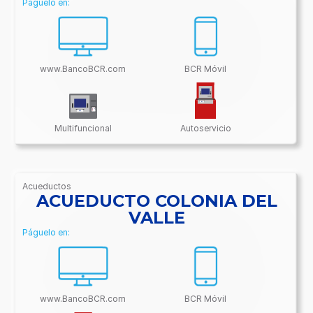
Páguelo en:
www.BancoBCR.com
BCR Móvil
Multifuncional
Autoservicio
Acueductos
/BancoBCR-
ACUEDUCTO COLONIA DEL
Contenido/Conectividades/Acueductos
VALLE
Páguelo en:
www.BancoBCR.com
BCR Móvil