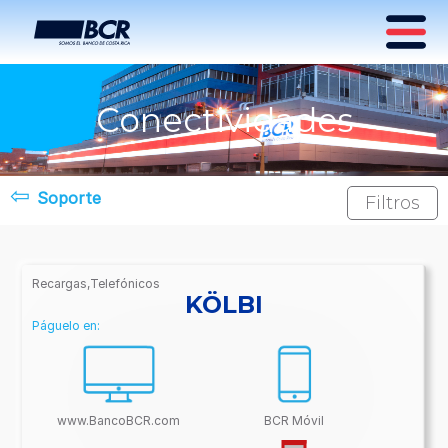
Conectividades
⇦
Soporte
Filtros
Recargas,Telefónicos
/BancoBCR-
KÖLBI
Contenido/Conectividades/Recargas,/BancoBCR
Páguelo en:
Contenido/Conectividades/Telefónicos
www.BancoBCR.com
BCR Móvil