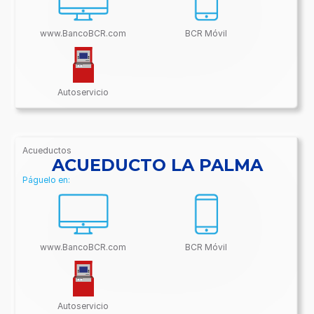
www.BancoBCR.com
BCR Móvil
Autoservicio
Acueductos
/BancoBCR-
ACUEDUCTO LA PALMA
Contenido/Conectividades/Acueductos
Páguelo en:
www.BancoBCR.com
BCR Móvil
Autoservicio