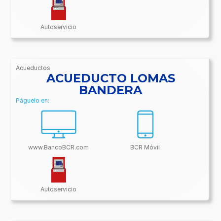
Autoservicio
Acueductos
/BancoBCR-
ACUEDUCTO LOMAS
Contenido/Conectividades/Acueductos
BANDERA
Páguelo en:
www.BancoBCR.com
BCR Móvil
Autoservicio