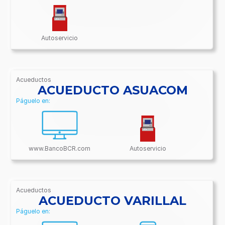
Autoservicio
Acueductos
/BancoBCR-
ACUEDUCTO ASUACOM
Contenido/Conectividades/Acueductos
Páguelo en:
www.BancoBCR.com
Autoservicio
Acueductos
/BancoBCR-
ACUEDUCTO VARILLAL
Contenido/Conectividades/Acueductos
Páguelo en: