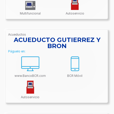
Multifuncional
Autoservicio
Acueductos
/BancoBCR-
ACUEDUCTO GUTIERREZ Y
Contenido/Conectividades/Acueductos
BRON
Páguelo en:
www.BancoBCR.com
BCR Móvil
Autoservicio