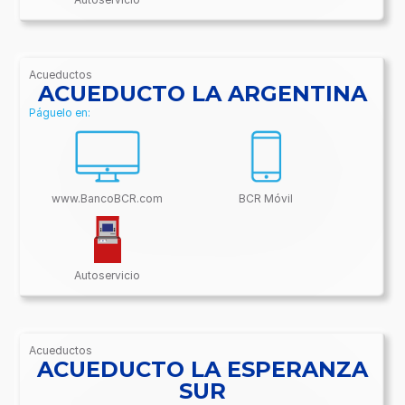
Acueductos
/BancoBCR-
ACUEDUCTO LA ARGENTINA
Contenido/Conectividades/Acueductos
Páguelo en:
www.BancoBCR.com
BCR Móvil
Autoservicio
Acueductos
/BancoBCR-
ACUEDUCTO LA ESPERANZA
Contenido/Conectividades/Acueductos
SUR