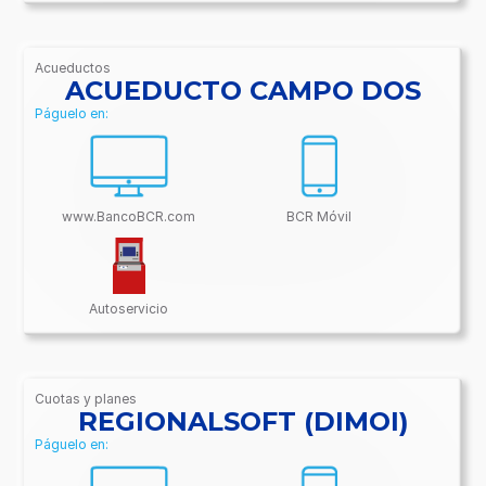
Acueductos
/BancoBCR-
ACUEDUCTO CAMPO DOS
Contenido/Conectividades/Acueductos
Páguelo en:
www.BancoBCR.com
BCR Móvil
Autoservicio
Cuotas y planes
/BancoBCR-
REGIONALSOFT (DIMOI)
Contenido/Conectividades/Cuotas
Páguelo en:
y
planes