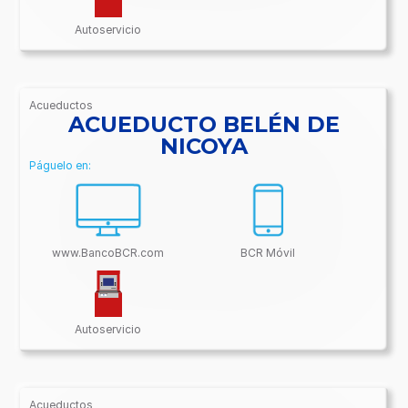
Autoservicio
Acueductos
/BancoBCR-
ACUEDUCTO BELÉN DE
Contenido/Conectividades/Acueductos
NICOYA
Páguelo en:
www.BancoBCR.com
BCR Móvil
Autoservicio
Acueductos