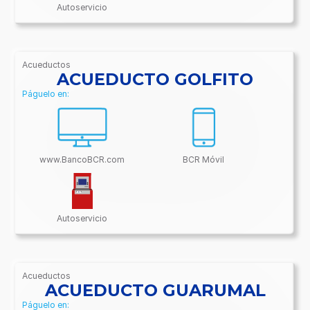
Autoservicio
Acueductos
/BancoBCR-
ACUEDUCTO GOLFITO
Contenido/Conectividades/Acueductos
Páguelo en:
www.BancoBCR.com
BCR Móvil
Autoservicio
Acueductos
/BancoBCR-
ACUEDUCTO GUARUMAL
Contenido/Conectividades/Acueductos
Páguelo en: