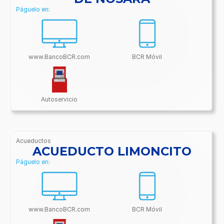
Páguelo en:
www.BancoBCR.com
BCR Móvil
Autoservicio
Acueductos
/BancoBCR-
ACUEDUCTO LIMONCITO
Contenido/Conectividades/Acueductos
Páguelo en:
www.BancoBCR.com
BCR Móvil