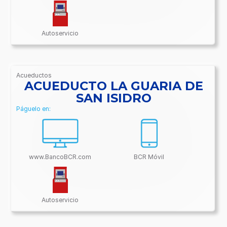
Autoservicio
Acueductos
/BancoBCR-
ACUEDUCTO LA GUARIA DE
Contenido/Conectividades/Acueductos
SAN ISIDRO
Páguelo en:
www.BancoBCR.com
BCR Móvil
Autoservicio