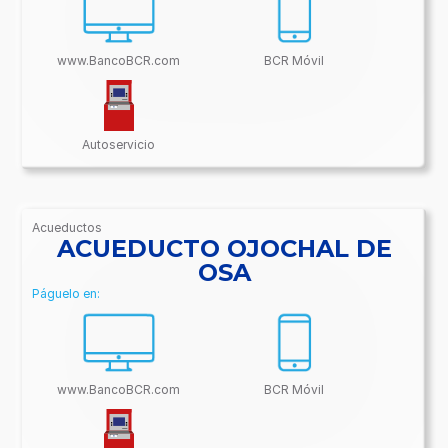
www.BancoBCR.com
BCR Móvil
Autoservicio
Acueductos
/BancoBCR-
ACUEDUCTO OJOCHAL DE
Contenido/Conectividades/Acueductos
OSA
Páguelo en:
www.BancoBCR.com
BCR Móvil