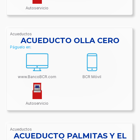
Autoservicio
Acueductos
/BancoBCR-
ACUEDUCTO OLLA CERO
Contenido/Conectividades/Acueductos
Páguelo en:
www.BancoBCR.com
BCR Móvil
Autoservicio
Acueductos
/BancoBCR-
ACUEDUCTO PALMITAS Y EL
Contenido/Conectividades/Acueductos