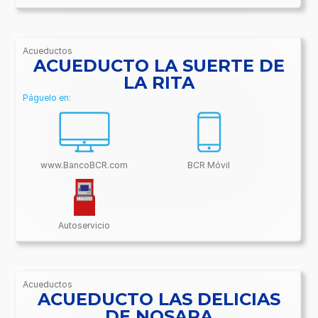
Acueductos
/BancoBCR-
ACUEDUCTO LA SUERTE DE
Contenido/Conectividades/Acueductos
LA RITA
Páguelo en:
www.BancoBCR.com
BCR Móvil
Autoservicio
Acueductos
/BancoBCR-
ACUEDUCTO LAS DELICIAS
Contenido/Conectividades/Acueductos
DE NOSARA