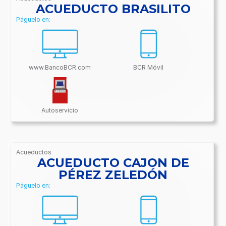
/BancoBCR-
ACUEDUCTO BRASILITO
Contenido/Conectividades/Acueductos
Páguelo en:
www.BancoBCR.com
BCR Móvil
Autoservicio
Acueductos
/BancoBCR-
ACUEDUCTO CAJON DE
Contenido/Conectividades/Acueductos
PÉREZ ZELEDÓN
Páguelo en: