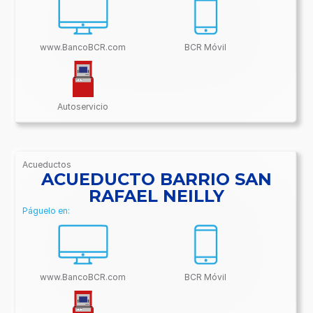
www.BancoBCR.com
BCR Móvil
Autoservicio
Acueductos
/BancoBCR-
ACUEDUCTO BARRIO SAN
Contenido/Conectividades/Acueductos
RAFAEL NEILLY
Páguelo en:
www.BancoBCR.com
BCR Móvil