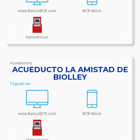
www.BancoBCR.com
BCR Móvil
Autoservicio
Acueductos
/BancoBCR-
ACUEDUCTO LA AMISTAD DE
Contenido/Conectividades/Acueductos
BIOLLEY
Páguelo en:
www.BancoBCR.com
BCR Móvil
Autoservicio