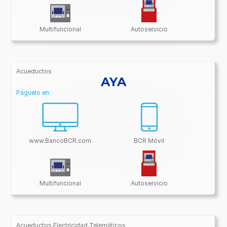
Multifuncional
Autoservicio
Acueductos
/BancoBCR-
AYA
Contenido/Conectividades/Acueductos
Páguelo en:
www.BancoBCR.com
BCR Móvil
Multifuncional
Autoservicio
Acueductos,Electricidad,Telemáticos