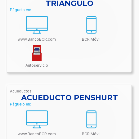
TRIÁNGULO
Páguelo en:
www.BancoBCR.com
BCR Móvil
Autoservicio
Acueductos
/BancoBCR-
ACUEDUCTO PENSHURT
Contenido/Conectividades/Acueductos
Páguelo en:
www.BancoBCR.com
BCR Móvil