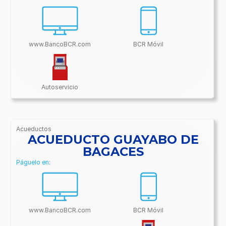
www.BancoBCR.com
BCR Móvil
Autoservicio
Acueductos
/BancoBCR-
ACUEDUCTO GUAYABO DE
Contenido/Conectividades/Acueductos
BAGACES
Páguelo en:
www.BancoBCR.com
BCR Móvil