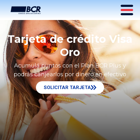
Tarjeta de crédito Visa
Oro
Acumulá puntos con el Plan BCR Plus y
podrás canjearlos por dinero en efectivo
SOLICITAR TARJETA