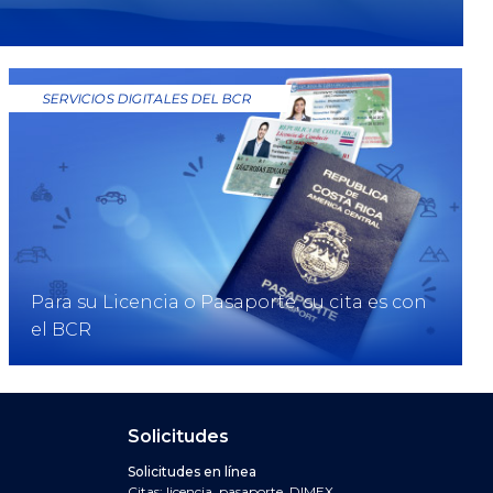
SERVICIOS DIGITALES DEL BCR
Para su Licencia o Pasaporte, su cita es con
el BCR
n y navegación del 
Solicitudes
PAGOS
Solicitudes en línea
Citas: licencia, pasaporte, DIMEX