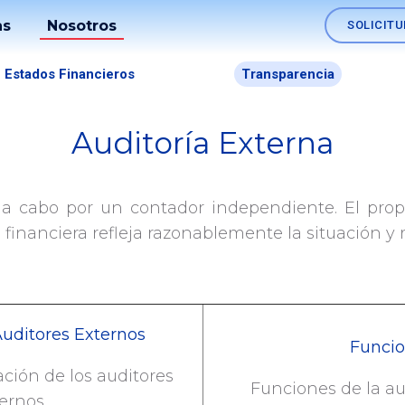
as
Nosotros
SOLICITU
Soluciones
Estados Financieros
Transparencia
os
Nómina
Auditoría Externa
Fideicomisos
Auditoría Externa
lo
Comercio
 a cabo por un contador independiente. El prop
es
Exterior
financiera refleja razonablemente la situación y r
Tesorerías
Empresariales
Canales
Auditores Externos
Funci
ción de los auditores
SINPE
Funciones de la aud
Móvil
ernos...