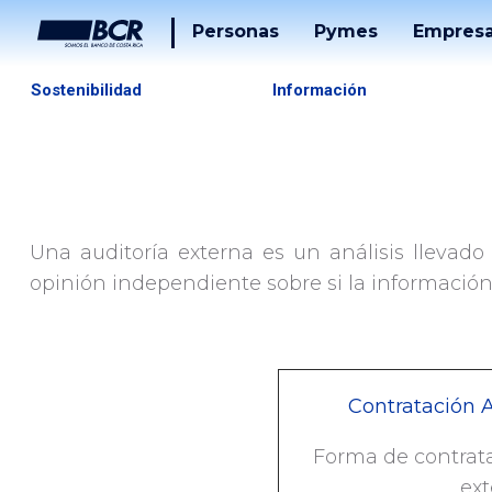
Personas
Pymes
Empres
Cuentas
Tarjetas
Sostenibilidad
Información
Tarjetas
Préstam
Préstamos
Banca
Desarrol
Puntos
Una auditoría externa es un análisis llevado
Tucán
Solucion
De
opinión independiente sobre si la información 
Pago
Servicios
Tucán
Inversiones
Contratación 
Beneficios
Forma de contrata
ext