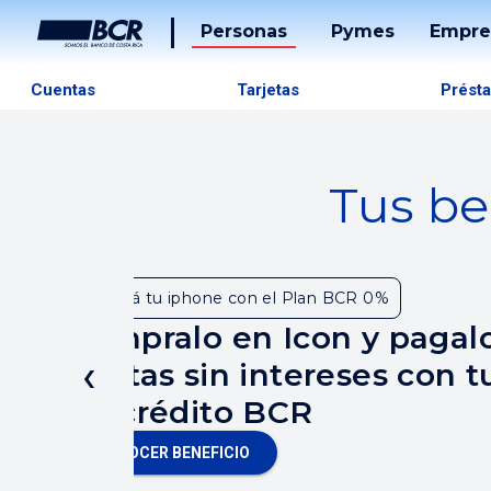
Personas
Pymes
Empre
Tarjet
Cuentas
Tarjetas
Prést
Prést
Banca
Tus be
Desarr
Soluci
De
Cambiá tu iphone con el Plan BCR 0%
Pago
Compralo en Icon y pagal
‹
Tucán
cuotas sin intereses con tu
de crédito BCR
CONOCER BENEFICIO