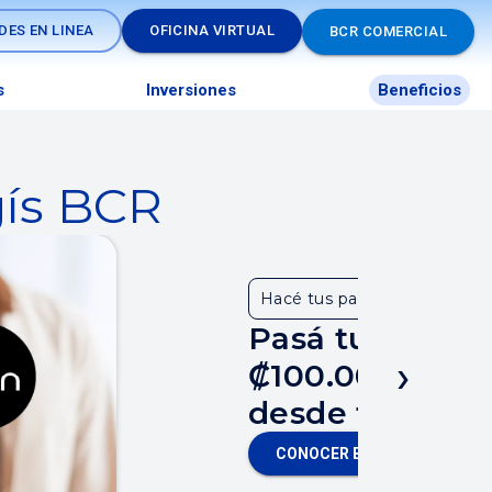
DES EN LINEA
OFICINA VIRTUAL
BCR COMERCIAL
s
Inversiones
Beneficios
gís BCR
Hacé tus pagos más livianos
Pasá tus comp
›
₡100.000 a cuo
desde tu celul
CONOCER BENEFICIO