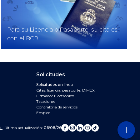
Para su Licencia o Pasaporte, su cita es
con el BCR
n y navegación del 
Solicitudes
PAGOS
Solicitudes en línea
Citas: licencia, pasaporte, DIMEX
DIVISAS
Firmador Electrónico
Tasaciones
Contraloría de servicios
CORI
Empleo
Banco de Costa Rica e
Banco de Costa Rica
Banco de Costa Ri
Banco de Costa 
Banco de Cost
ad
| Última actualización:
06/08/26