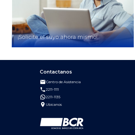
¡Solicite el suyo ahora mismo!
Contactanos
Centro de Asistencia
Enviar correo al Centro de Asistencia de
2211-1111
Llamar al Banco de Costa Rica al 2211-1111
2211-1135
Escribir por WhatsApp al Banco de Costa Rica a
Ubicanos
Buscar oficinas, cajeros y puntos de atención
Ir a la página principal del Banco de Costa Rica