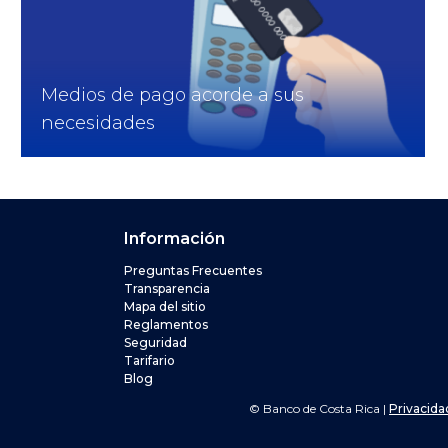
Medios de pago acorde a sus
necesidades
Informació
Información
Preguntas Frecuentes
l Banco de Costa Rica
Transparencia
Mapa del sitio
Reglamentos
l 2211-1135, abre en una nueva ventana
Seguridad
 del Banco de Costa Rica
Tarifario
Blog
© Banco de Costa Rica |
Privacid