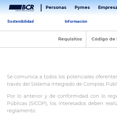
Personas
Pymes
Empres
Cuentas
Tarjetas
Sostenibilidad
Información
Tarjetas
Préstam
Requisitos
Código de 
Préstamos
Banca
Desarrol
Puntos
Tucán
Solucion
De
Pago
Servicios
Se comunica a todos los potenciales oferentes 
través del Sistema Integrado de Compras Públi
Tucán
Inversiones
Por lo anterior y de conformidad con lo reg
Públicas (SICOP), los interesados deben reali
Beneficios
reglamento.