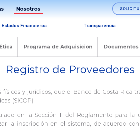
as
Nosotros
SOLICITU
Soluciones
Estados Financieros
Transparencia
os
Nómina
Ética
Programa de Adquisición
Documentos
Fideicomisos
Registro
lo
Registro de Proveedores
Comercio
es
Exterior
Tesorerías
físicos y jurídicos, que el Banco de Costa Rica tr
Empresariales
cas (SICOP).
Canales
ulado en la Sección II del Reglamento para la 
zar la inscripción en el sistema, de acuerdo con
SINPE
Móvil