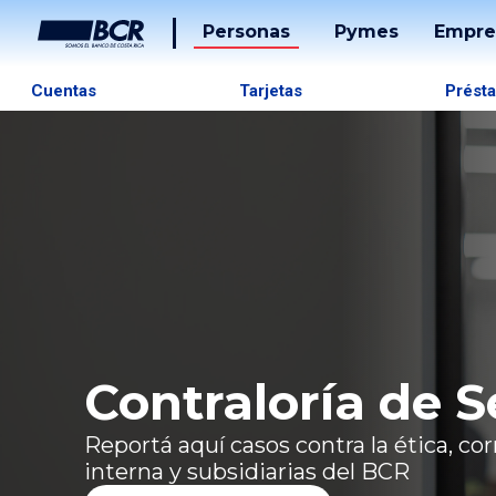
Personas
Pymes
Empre
Tarjet
Cuentas
Tarjetas
Prést
Prést
Banca
Desarr
Soluci
De
Pago
Tucán
Contraloría de S
Reportá aquí casos contra la ética, cor
interna y subsidiarias del BCR