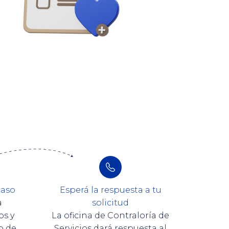
caso
Esperá la respuesta a tu
a
solicitud
os y
La oficina de Contraloría de
o de
Servicios dará respuesta al