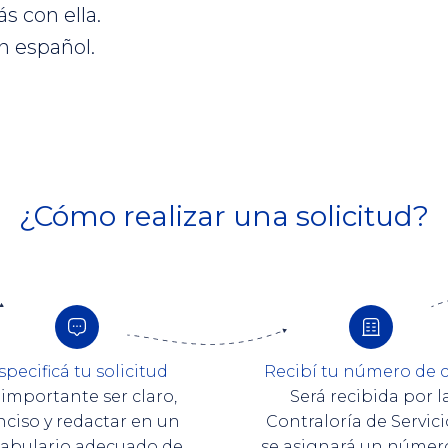
s con ella.
n español.
¿Cómo realizar una solicitud?
specificá tu solicitud
Recibí tu número de 
 importante ser claro,
Será recibida por l
nciso y redactar en un
Contraloría de Servici
abulario adecuado de
se asignará un númer