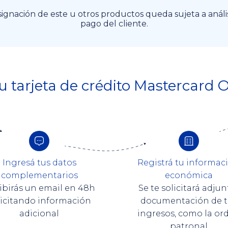
signación de este u otros productos queda sujeta a análi
pago del cliente.
tu tarjeta de crédito Mastercard O
Ingresá tus datos
Registrá tu informac
complementarios
económica
ibirás un email en 48h
Se te solicitará adjun
licitando información
documentación de t
adicional
ingresos, como la or
patronal