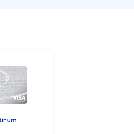
r
atinum