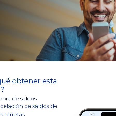
Inversiones
qué obtener esta
a?
pra de saldos
celación de saldos de
s tarjetas