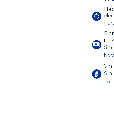
Habi
ele
Par
Pla
pla
Sin
has
Sin
Sin
adm