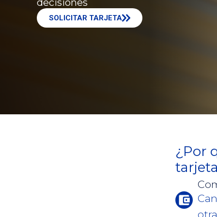
decisiones
SOLICITAR TARJETA
¿Por 
tarjet
Com
Can
otra