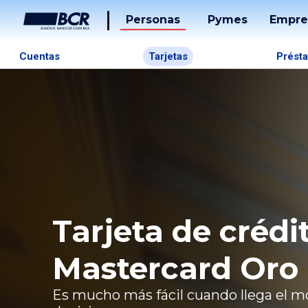
Personas
Pymes
Empre
Tarjet
Cuentas
Tarjetas
Prést
Prést
Banca
Desarr
Soluci
De
Pago
Tarjeta de crédi
Tucán
Mastercard Oro
Es mucho más fácil cuando llega el