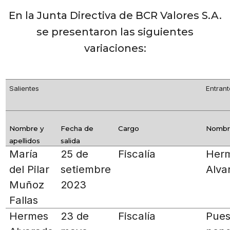
En la Junta Directiva de BCR Valores S.A.
se presentaron las siguientes
variaciones:
Salientes
Entran
Nombre y
Fecha de
Cargo
Nombre
apellidos
salida
María
25 de
Fiscalía
Her
del Pilar
setiembre
Alva
Muñoz
2023
Fallas
Hermes
23 de
Fiscalía
Pues