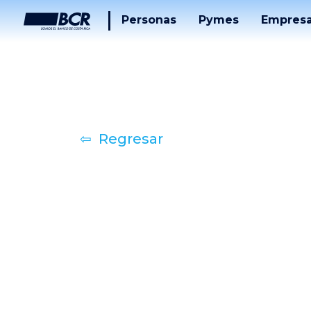
Personas
Pymes
Empres
Cuentas
Tarjetas
Tarjetas
Préstam
Préstamos
Banca
Desarrol
                      ⇦  Regresar

Puntos
Tucán
Solucion
De
Pago
Servicios
Tucán
Inversiones
Beneficios