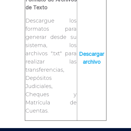
de Texto
Descargue los
formatos para
generar desde su
sistema, los
archivos ".txt" para
Descargar
realizar las
archivo
transferencias,
Depósitos
Judiciales,
Cheques y
Matrícula de
Cuentas.