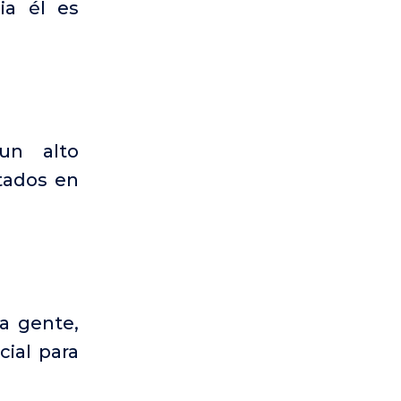
ia él es
un alto
tados en
a gente,
ial para