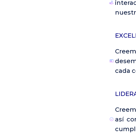
intera
nuestr
EXCEL
Creem
desemp
cada 
LIDER
Creemo
así co
cumpli