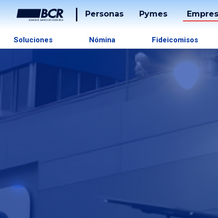
Personas
Pymes
Empres
Cuentas
Tarjetas
Soluciones
Nómina
Fideicomisos
Tarjetas
Préstam
Préstamos
Banca
Desarrol
Puntos
Tucán
Solucion
De
Pago
Servicios
Tucán
Inversiones
Beneficios