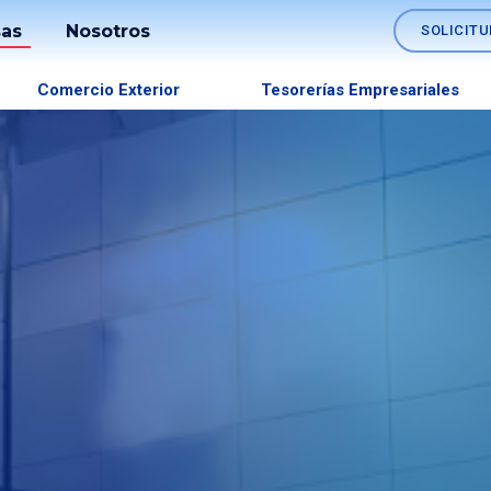
as
Nosotros
SOLICITU
Sostenibilidad
Comercio Exterior
Tesorerías Empresariales
os
Información
Estados
lo
Financieros
es
Transparencia
Memoria
Anual
Gobierno
Corporativo