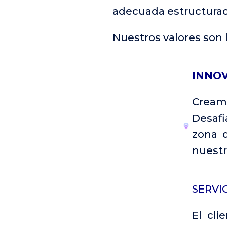
adecuada estructuraci
Nuestros valores son 
INNO
Cream
Desaf
zona d
nuestr
SERVI
El cl