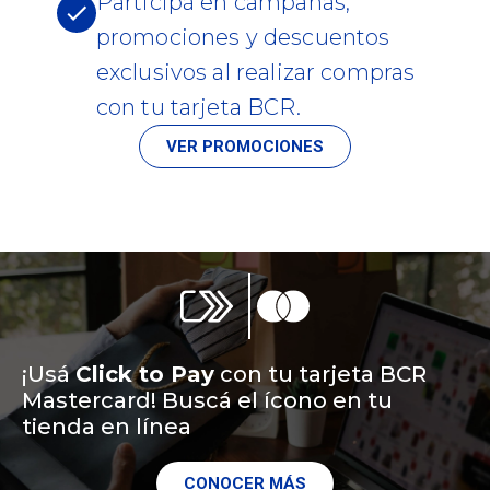
Participá en campañas,
promociones y descuentos
exclusivos al realizar compras
con tu tarjeta BCR.
VER PROMOCIONES
¡Usá
Click to Pay
con tu tarjeta BCR
Mastercard! Buscá el ícono en tu
tienda en línea
CONOCER MÁS