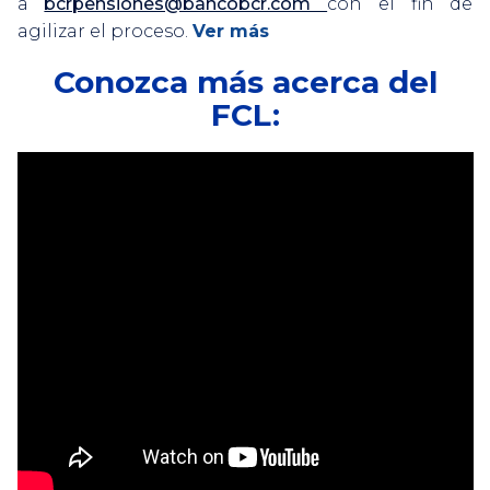
a
bcrpensiones@bancobcr.com
con el fin de
agilizar el proceso.
Ver más
Conozca más acerca del
FCL: