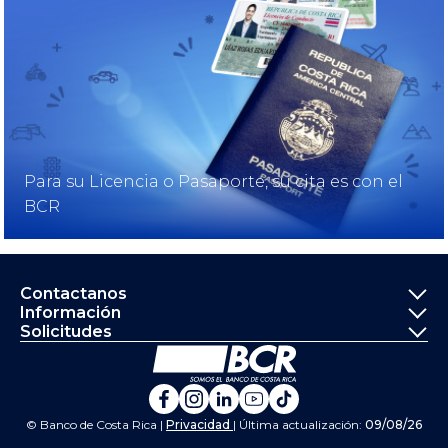
Para su Licencia o Pasaporte, su cita es con el
BCR
Informació
Contactanos
Información
Solicitudes
Ir a la página principal del Banco de 
Banco de Costa Rica en Fa
Banco de Costa Rica en 
Banco de Costa Rica 
Banco de Costa Ri
Banco de Costa 
© Banco de Costa Rica |
Privacidad
| Última actualización:
09/08/26