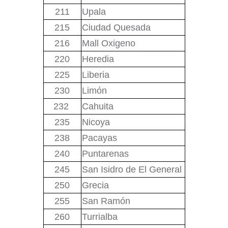
211
Upala
215
Ciudad Quesada
216
Mall Oxigeno
220
Heredia
225
Liberia
230
Limón
232
Cahuita
235
Nicoya
238
Pacayas
240
Puntarenas
245
San Isidro de El General
250
Grecia
255
San Ramón
260
Turrialba