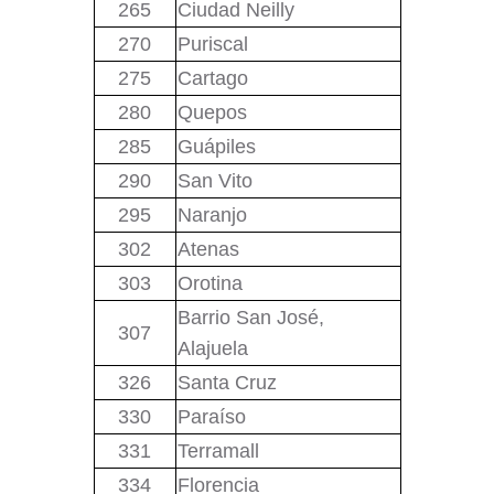
265
Ciudad Neilly
270
Puriscal
275
Cartago
280
Quepos
285
Guápiles
290
San Vito
295
Naranjo
302
Atenas
303
Orotina
Barrio San José,
307
Alajuela
326
Santa Cruz
330
Paraíso
331
Terramall
334
Florencia