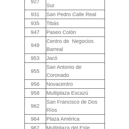
927
Sur
931
San Pedro Calle Real
935
Tibás
947
Paseo Colón
Centro de Negocios
949
Barreal
953
Jacó
San Antonio de
955
Coronado
956
Novacentro
958
Multiplaza Escazú
San Francisco de Dos
962
Ríos
964
Plaza América
967
Multiplaza del Este