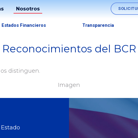
as
Nosotros
SOLICITU
Soluciones
Estados Financieros
Transparencia
os
Nómina
Reconocimientos del BCR
Fideicomisos
lo
Comercio
nos distinguen.
es
Exterior
Imagen
Tesorerías
Empresariales
Canales
 Estado
SINPE
Móvil