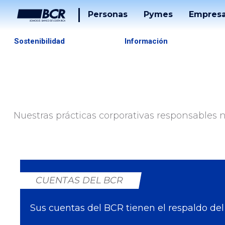
Personas
Pymes
Empres
Cuentas
Tarjetas
Sostenibilidad
Información
Tarjetas
Préstam
Préstamos
Banca
Desarrol
Puntos
Nuestras prácticas corporativas responsables 
Tucán
Solucion
De
Pago
Servicios
Tucán
Inversiones
CUENTAS DEL BCR
Beneficios
Sus cuentas del BCR tienen el respaldo del