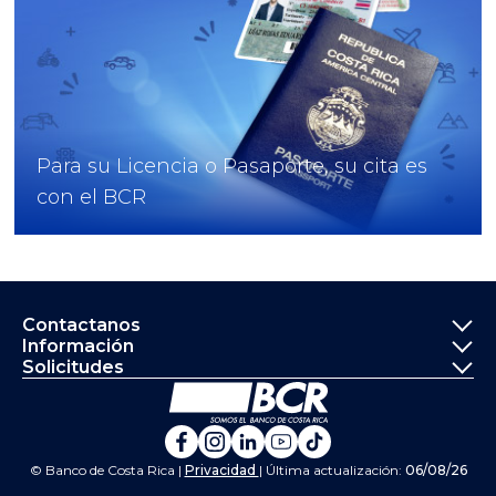
Para su Licencia o Pasaporte, su cita es
con el BCR
Informació
Contactanos
Información
Solicitudes
Ir a la página principal del Banco de 
Banco de Costa Rica en Fa
Banco de Costa Rica en 
Banco de Costa Rica 
Banco de Costa Ri
Banco de Costa 
© Banco de Costa Rica |
Privacidad
| Última actualización:
06/08/26