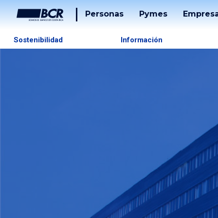
Personas
Pymes
Empres
Cuentas
Tarjetas
Sostenibilidad
Información
Tarjetas
Préstam
Préstamos
Banca
Desarrol
Puntos
Tucán
Solucion
De
Pago
Servicios
Tucán
Inversiones
Beneficios