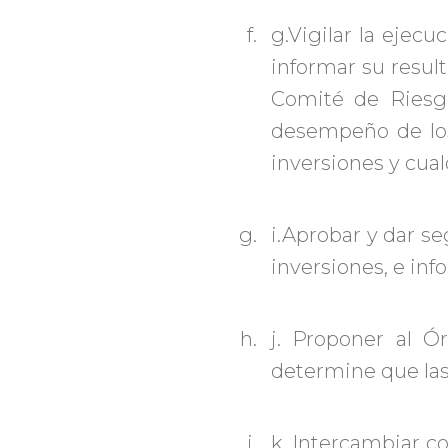
g.Vigilar la ejec
informar su resul
Comité de Riesgo
desempeño de los 
inversiones y cual
i.Aprobar y dar s
inversiones, e in
j. Proponer al Ó
determine que las
k. Intercambiar c