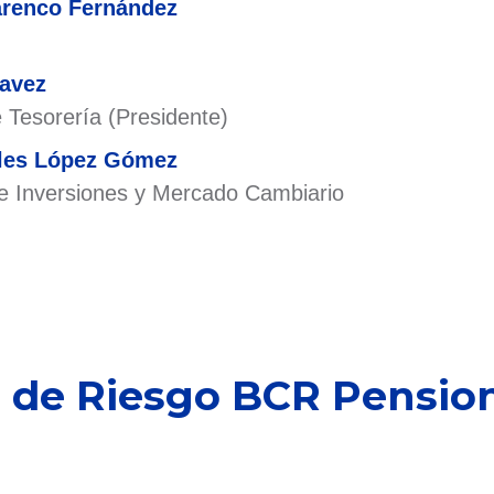
arenco Fernández
havez
 Tesorería (Presidente)
eles López Gómez
de Inversiones y Mercado Cambiario
 de Riesgo BCR Pension