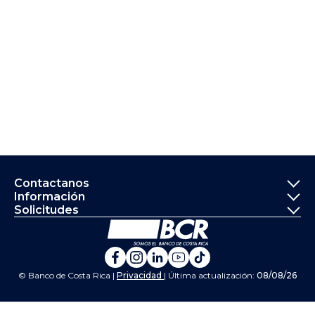
Informació
Contactanos
Información
Solicitudes
Ir a la página principal del Banco de 
Banco de Costa Rica en Fa
Banco de Costa Rica en 
Banco de Costa Rica 
Banco de Costa Ri
Banco de Costa 
© Banco de Costa Rica |
Privacidad
| Última actualización:
08/08/26