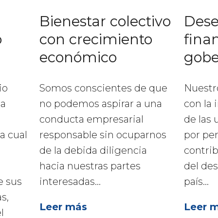
Bienestar colectivo
Des
o
con crecimiento
fina
económico
gobe
io
Somos conscientes de que
Nuestr
na
no podemos aspirar a una
con la 
conducta empresarial
de las 
la cual
responsable sin ocuparnos
por per
de la debida diligencia
contri
hacia nuestras partes
del des
e sus
interesadas...
país...
s,
Leer más
Leer 
l