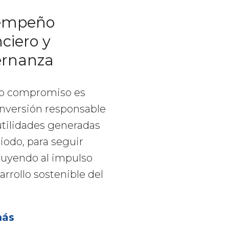
empeño
nciero y
rnanza
o compromiso es
inversión responsable
utilidades generadas
iodo, para seguir
buyendo al impulso
arrollo sostenible del
más